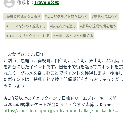
作成者：
TraVelo公式
#豪脚変態認定を目指す
#ご当地グルメを食べに行く
#絶景を見に行く
#テーマを決めて巡礼する
#観光名所を巡る
#豪華な達成報酬を狙う
#🔰レンタサイクルで走れる
#自由にポイントを集める
＼おかげさまで3周年／
江別市、恵庭市、南幌町、由仁町、長沼町、栗山町、北広島市
を舞台にしたイベントです。自転車で街を巡ってスポットを訪
れたり、グルメを楽しむことでポイントを獲得します。獲得し
たポイントは「特典」と交換！開催期間をたっぷり使って楽し
みましょう！
★1箇所以上のチェックインで日韓ドリームプレーヤーズゲー
ム2025の観戦チケットが当たる！？今すぐ応募しよう★
https://tour-de-nippon.jp/ridearound-fvillage-hokkaido/