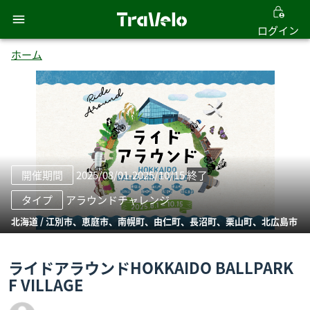
ログイン
ホーム
開催期間
2025/08/01
-
2025/10/15
終了
タイプ
アラウンドチャレンジ
北海道
/
江別市、恵庭市、南幌町、由仁町、長沼町、栗山町、北広島市
ライドアラウンドHOKKAIDO BALLPARK
F VILLAGE